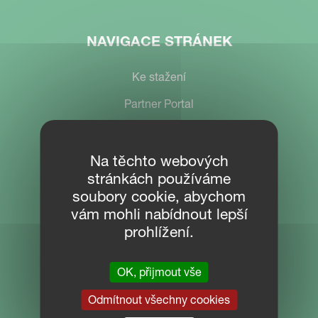
NAVIGACE STRÁNEK
Ke stažení
Partner Portal
Na těchto webových
KONTAKT
stránkách používáme
soubory cookie, abychom
KVG CZECH s.r.o.
vám mohli nabídnout lepší
Přední výrobce zemědělské techniky
prohlížení.
Košťálkova 1527
266 01 Beroun
OK, přijmout vše
Česká republika
Odmítnout všechny cookies