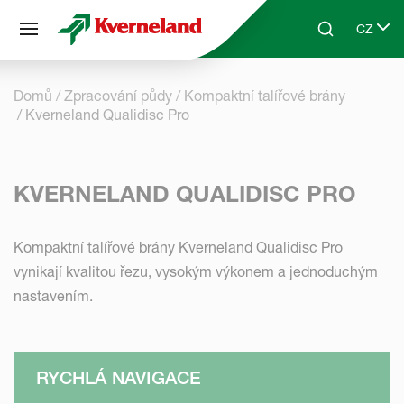
Panel pro správu cookies
CZ
Skip to main content
Search
Select 
Domů
Zpracování půdy
Kompaktní talířové brány
Kverneland Qualidisc Pro
KVERNELAND QUALIDISC PRO
Kompaktní talířové brány Kverneland Qualidisc Pro
vynikají kvalitou řezu, vysokým výkonem a jednoduchým
nastavením.
RYCHLÁ NAVIGACE