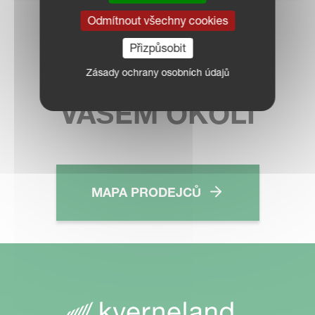
Odmítnout všechny cookies
KONTAKTUJTE
Přizpůsobit
PRODEJCE VE
Zásady ochrany osobních údajů
VAŠEM OKOLÍ
MAPA PRODEJCŮ