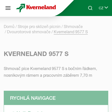
Panel pro správu cookies
CZ
Skip to main content
Search
Select 
Domů
Stroje pro sklizeň pícnin
Shrnovače
Dvourotorové shrnovače
Kverneland 9577 S
KVERNELAND 9577 S
Shrnovač píce Kverneland 9577 S s bočním řádkem,
nosníkovým rámem a pracovním záběrem 7,70 m
RYCHLÁ NAVIGACE