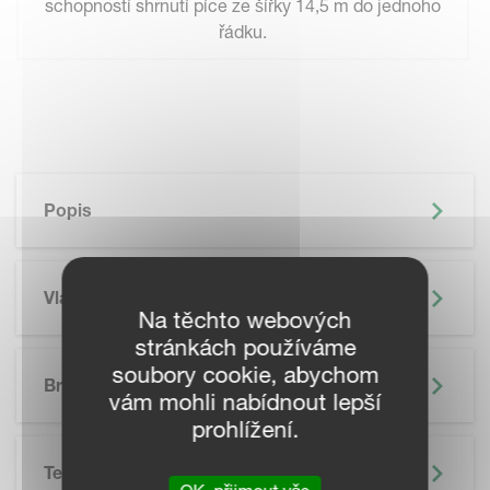
schopností shrnutí píce ze šířky 14,5 m do jednoho
řádku.
Popis
Vlastnosti
Na těchto webových
stránkách používáme
soubory cookie, abychom
Brožura
vám mohli nabídnout lepší
prohlížení.
Technické Údaje