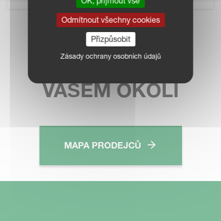
OK, přijmout vše
Odmítnout všechny cookies
KONTAKTUJTE
Přizpůsobit
Zásady ochrany osobních údajů
PRODEJCE VE
VAŠEM OKOLÍ
MAPA PRODEJCŮ