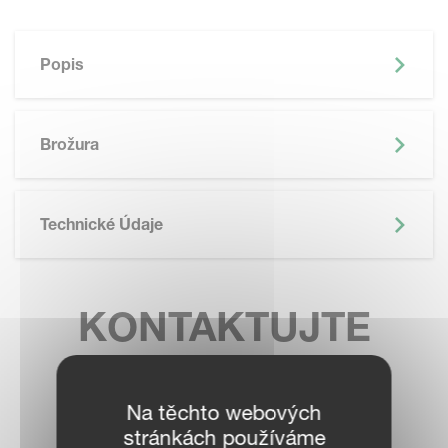
Popis
Brožura
Technické Údaje
KONTAKTUJTE
PRODEJCE VE
VAŠEM OKOLÍ
Na těchto webových
stránkách používáme