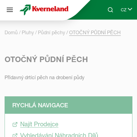
Panel pro správu cookies
CZ
Skip to main content
Search
Select 
Domů
Pluhy
Půdní pěchy
OTOČNÝ PŮDNÍ PĚCH
OTOČNÝ PŮDNÍ PĚCH
Přídavný drtící pěch na drobení půdy
RYCHLÁ NAVIGACE
Najít Prodejce
Vyhledávání Náhradních Dílů