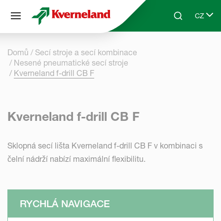
Panel pro správu cookies
CZ
Skip to main content
Search
Select 
Domů
Secí stroje a secí kombinace
Nesené pneumatické secí stroje
Kverneland f-drill CB F
Kverneland f-drill CB F
Sklopná secí lišta Kverneland f-drill CB F v kombinaci s
čelní nádrží nabízí maximální flexibilitu.
RYCHLÁ NAVIGACE