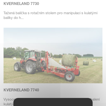
KVERNELAND 7730
Tažená balička s rotačním stolem pro manipulaci s kulatými
balíky do h...
KVERNELAND 7740
Vysoce výkonná tažená balička s rotačním stolem pro balení
kulatých ba...