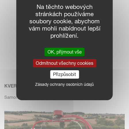
Na těchto webových
stránkách používáme
soubory cookie, abychom
vám mohli nabídnout lepší
prohlížení.
OK, přijmout vše
Odmítnout všechny cookies
Přizpůsobit
Zásady ochrany osobních údajů
KVERNELAND 7820
Samonakládací oběžná balička balíků