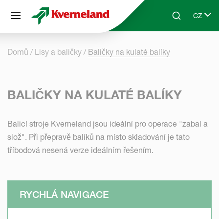
Panel pro správu cookies
CZ
Skip to main content
Search
Select 
Domů
Lisy a baličky
Baličky na kulaté balíky
BALIČKY NA KULATÉ BALÍKY
Balicí stroje Kverneland jsou ideální pro operace "zabal a
slož". Při přepravě balíků na místo skladování je tato
tříbodová nesená verze ideálním řešením.
RYCHLÁ NAVIGACE