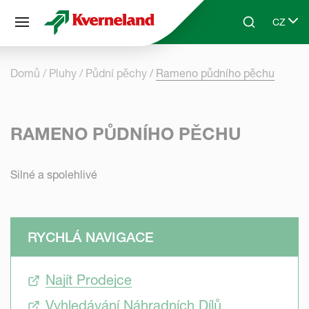
Panel pro správu cookies
CZ
Skip to main content
Search
Select 
Domů
Pluhy
Půdní pěchy
Rameno půdního pěchu
RAMENO PŮDNÍHO PĚCHU
Silné a spolehlivé
RYCHLÁ NAVIGACE
Najít Prodejce
Vyhledávání Náhradních Dílů