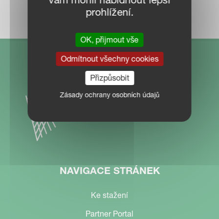
MAPA PRODEJCŮ
prohlížení.
OK, přijmout vše
Odmítnout všechny cookies
Přizpůsobit
Zásady ochrany osobních údajů
NAVIGACE STRÁNEK
Ke stažení
Partner Portal