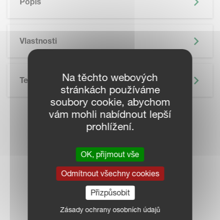
Popis
Vlastnosti
Na těchto webových
Technické Údaje
stránkách používáme
soubory cookie, abychom
vám mohli nabídnout lepší
KONTAKTUJTE
prohlížení.
PRODEJCE VE
OK, přijmout vše
VAŠEM OKOLÍ
Odmítnout všechny cookies
Přizpůsobit
Zásady ochrany osobních údajů