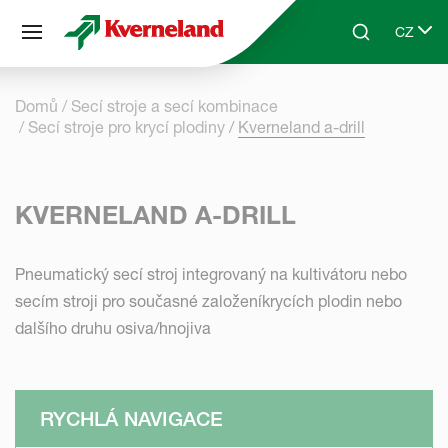
Panel pro správu cookies
CZ
Skip to main content
Search
Select 
Domů
Secí stroje a secí kombinace
Secí stroje pro krycí plodiny
Kverneland a-drill
KVERNELAND A-DRILL
Pneumatický secí stroj integrovaný na kultivátoru nebo
secím stroji pro současné založeníkrycích plodin nebo
dalšího druhu osiva/hnojiva
RYCHLÁ NAVIGACE