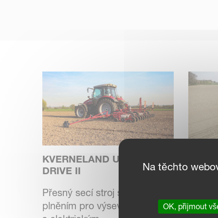
KVERNELAND UNICORN E-
KVER
Na těchto webo
DRIVE II
S / M
Přesný secí stroj s vnitřním
Přesný
plněním pro výsev do mulče,
na řep
OK, přijmout vš