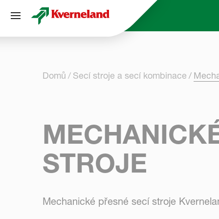
Panel pro správu cookies
Domů
Secí stroje a secí kombinace
Mechan
MECHANICKÉ
STROJE
Mechanické přesné secí stroje Kvernela