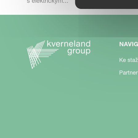
s elektrickým...
NAVI
Ke staž
Partner