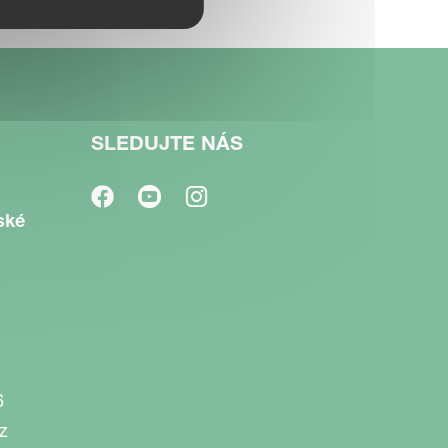
SLEDUJTE NÁS
ské
6
z