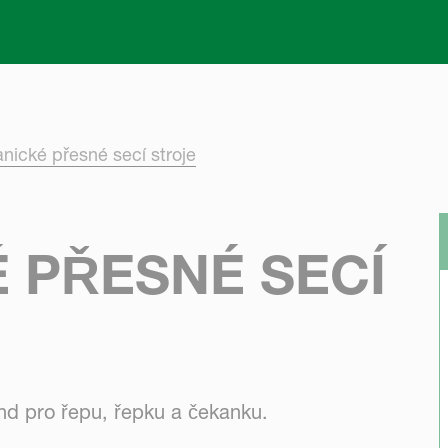
Skip to main content
ické přesné secí stroje
 PŘESNÉ SECÍ
nd pro řepu, řepku a čekanku.