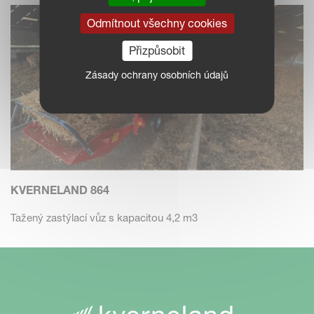
Odmítnout všechny cookies
Přizpůsobit
Zásady ochrany osobních údajů
KVERNELAND 864
Tažený zastýlací vůz s kapacitou 4,2 m3