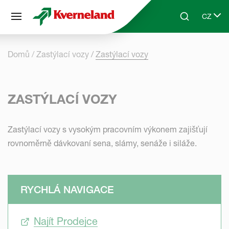
Panel pro správu cookies
CZ
Skip to main content
Search
Select 
Domů
Zastýlací vozy
Zastýlací vozy
ZASTÝLACÍ VOZY
Zastýlací vozy s vysokým pracovním výkonem zajišťují
rovnoměrně dávkovaní sena, slámy, senáže i siláže.
RYCHLÁ NAVIGACE
Najít Prodejce