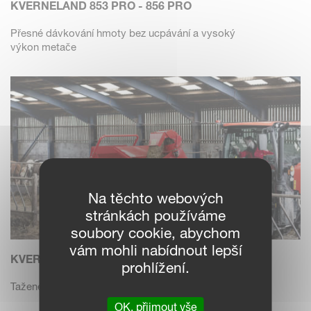
KVERNELAND 853 PRO - 856 PRO
Přesné dávkování hmoty bez ucpávání a vysoký
výkon metače
Na těchto webových
stránkách používáme
soubory cookie, abychom
vám mohli nabídnout lepší
KVERNELAND 863 - 863 PRO
prohlížení.
Tažené zastýlací vozy s kapacitou 3,0 m2.
OK, přijmout vše