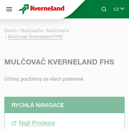
Panel pro správu cookies
CZ
Skip to main content
Search
Select 
Domů
Mulčovače
Mulčovače
Mulčovač Kverneland FHS
MULČOVAČ KVERNELAND FHS
Účinný, použitelný za všech podmínek
RYCHLÁ NAVIGACE
Najít Prodejce