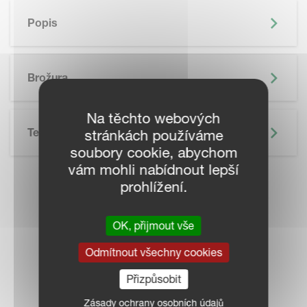
Popis
Brožura
Na těchto webových
Technické Údaje
stránkách používáme
soubory cookie, abychom
vám mohli nabídnout lepší
prohlížení.
KONTAKTUJTE
PRODEJCE VE
OK, přijmout vše
Odmítnout všechny cookies
VAŠEM OKOLÍ
Přizpůsobit
Zásady ochrany osobních údajů