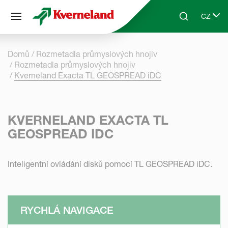
Panel pro správu cookies
CZ
Skip to main content
Search
Select 
Domů
Rozmetadla průmyslových hnojiv
Rozmetadla průmyslových hnojiv
Kverneland Exacta TL GEOSPREAD iDC
KVERNELAND EXACTA TL
GEOSPREAD IDC
Inteligentní ovládání disků pomocí TL GEOSPREAD iDC.
RYCHLÁ NAVIGACE