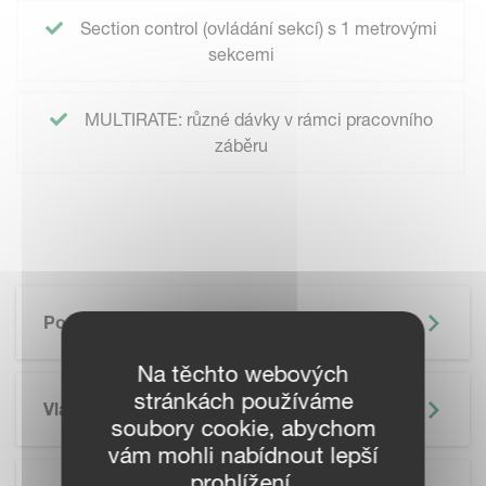
Section control (ovládání sekcí) s 1 metrovými
sekcemi
MULTIRATE: různé dávky v rámci pracovního
záběru
Popis
Na těchto webových
stránkách používáme
Vlastnosti
soubory cookie, abychom
vám mohli nabídnout lepší
prohlížení.