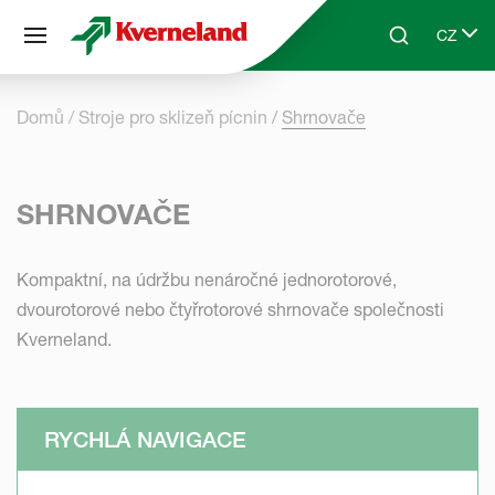
Panel pro správu cookies
CZ
Skip to main content
Search
Select 
Domů
Stroje pro sklizeň pícnin
Shrnovače
SHRNOVAČE
Kompaktní, na údržbu nenáročné jednorotorové,
dvourotorové nebo čtyřrotorové shrnovače společnosti
Kverneland.
RYCHLÁ NAVIGACE