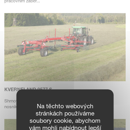
pracovním záběr...
KVERNELAND 9577 S
Shrnovač píce Kverneland 9577 S s bočním řádkem,
Na těchto webových
nosníkovým rámem a pr...
stránkách používáme
soubory cookie, abychom
vám mohli nabídnout lepší