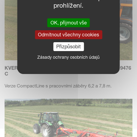
prohlížení.
OK, přijmout vše
Odmítnout všechny cookies
Přizpůsobit
Zásady ochrany osobních údajů
KVERNELAND 9464 C - 9472 C - 9472 C HYDRO - 9476
C
Verze CompactLine s pracovními záběry 6,2 a 7,8 m.