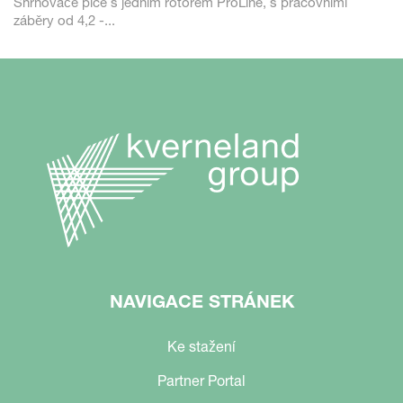
Shrnovače píce s jedním rotorem ProLine, s pracovními
záběry od 4,2 -...
NAVIGACE STRÁNEK
Ke stažení
Partner Portal