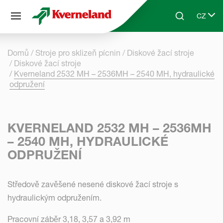
Panel pro správu cookies
CZ
Skip to main content
Search
Select 
Domů
Stroje pro sklizeň pícnin
Diskové žací stroje
Diskové žací stroje
Kverneland 2532 MH – 2536MH – 2540 MH, hydraulické
odpružení
KVERNELAND 2532 MH – 2536MH
– 2540 MH, HYDRAULICKÉ
ODPRUŽENÍ
Středově zavěšené nesené diskové žací stroje s
hydraulickým odpružením.
Pracovní záběr 3,18, 3,57 a 3,92 m