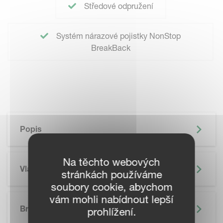
Středové odpružení
Systém nárazové pojistky NonStop
BreakBack
Popis
Na těchto webových
Vlastnosti
stránkách používáme
soubory cookie, abychom
vám mohli nabídnout lepší
Brožura
prohlížení.