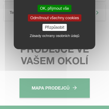
OK, přijmout vše
Technické Údaje
Odmítnout všechny cookies
Přizpůsobit
KONTAKTUJTE
Zásady ochrany osobních údajů
PRODEJCE VE
VAŠEM OKOLÍ
MAPA PRODEJCŮ