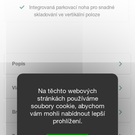
Integrovaná parkovací noha pro snadné
skladování ve vertikální poloze
Popis
Vlastnosti
Na těchto webových
stránkách používáme
soubory cookie, abychom
Brožura
vám mohli nabídnout lepší
prohlížení.