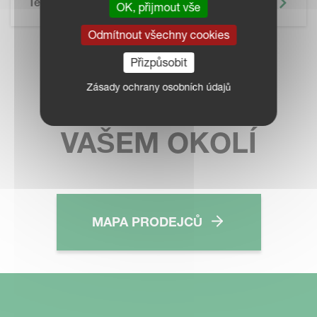
Technické Údaje
OK, přijmout vše
Odmítnout všechny cookies
Přizpůsobit
KONTAKTUJTE
Zásady ochrany osobních údajů
PRODEJCE VE
VAŠEM OKOLÍ
MAPA PRODEJCŮ