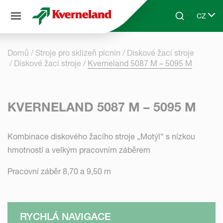
Panel pro správu cookies
CZ
Skip to main content
Search
Select 
Domů
Stroje pro sklizeň pícnin
Diskové žací stroje
Diskové žací stroje
Kverneland 5087 M – 5095 M
KVERNELAND 5087 M – 5095 M
Kombinace diskového žacího stroje „Motýl“ s nízkou
hmotností a velkým pracovním záběrem
Pracovní záběr 8,70 a 9,50 m
RYCHLÁ NAVIGACE