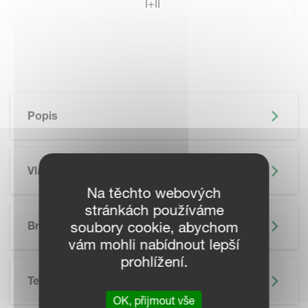
I+II
Popis
Vlastnosti
Na těchto webových
stránkách používáme
soubory cookie, abychom
Brožura
vám mohli nabídnout lepší
prohlížení.
Technické Údaje
OK, přijmout vše