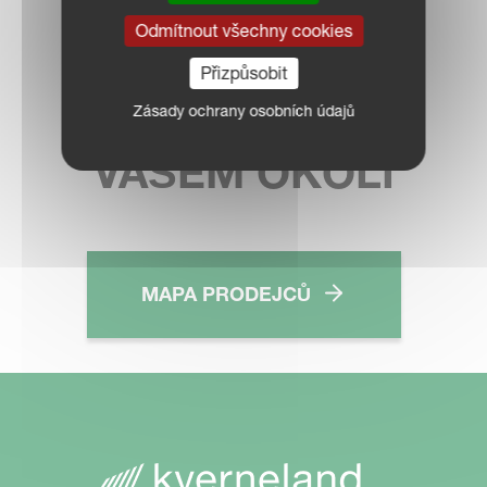
Odmítnout všechny cookies
KONTAKTUJTE
Přizpůsobit
PRODEJCE VE
Zásady ochrany osobních údajů
VAŠEM OKOLÍ
MAPA PRODEJCŮ