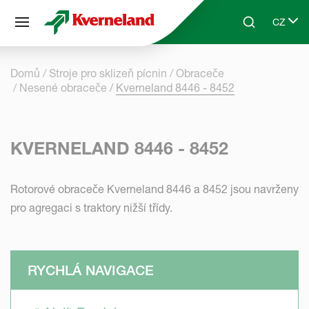
Panel pro správu cookies
CZ
Skip to main content
Search
Select 
Domů
Stroje pro sklizeň pícnin
Obraceče
Nesené obraceče
Kverneland 8446 - 8452
KVERNELAND 8446 - 8452
Rotorové obraceče Kverneland 8446 a 8452 jsou navrženy
pro agregaci s traktory nižší třídy.
RYCHLÁ NAVIGACE