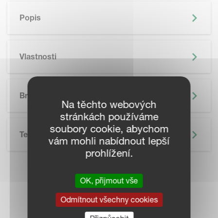
Popis
Vlastnosti
Brožura
Na těchto webových
stránkách používáme
soubory cookie, abychom
Technické Údaje
vám mohli nabídnout lepší
prohlížení.
KONTAKTUJTE
OK, přijmout vše
Odmítnout všechny cookies
PRODEJCE VE