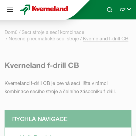
Panel pro správu cookies
CZ
Skip to main content
Search
Select 
Domů
Secí stroje a secí kombinace
Nesené pneumatické secí stroje
Kverneland f-drill CB
Kverneland f-drill CB
Kverneland f-drill CB je pevná secí lišta v rámci
kombinace secího stroje a čelního zásobníku f-drill.
RYCHLÁ NAVIGACE