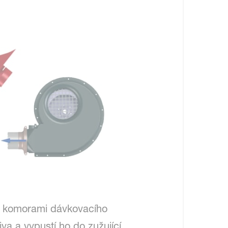
 s komorami dávkovacího
a a vypustí ho do zužující