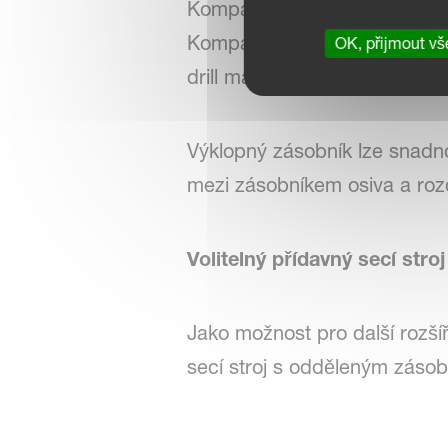
Kompaktní secí stroje e-drill 
Kompaktní verze nabízí objem
OK, přijmout vš
drill maxi má velkokapacitní 
Výklopný zásobník lze snadn
mezi zásobníkem osiva a rozd
Volitelný přídavný secí stroj
Jako možnost pro další rozší
secí stroj s odděleným zásob