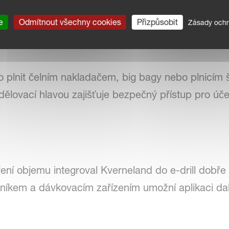
a e-drill maxi jsou k dispozici v pracovních šířkách
 zásobníku 1 100 resp. 1 400 litrů s nástavcemzás
e
Odmítnout všechny cookies
Přizpůsobit
Zásady ochr
zásobník 1 600 resp. 2 100 litrů s nástavcem záso
o plnit čelním nakladačem, big bagy nebo plnicím 
ělovací hlavou zajišťuje bezpečný přístup pro úče
ření objemu integroval Kverneland do e-drill dobř
níkem a dávkovacím zařízením umožní aplikaci dal