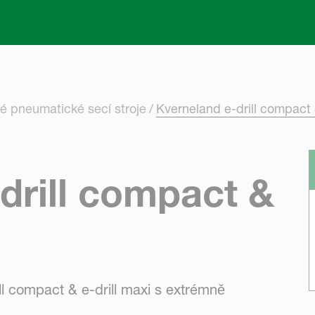
Skip to main content
 pneumatické secí stroje
Kverneland e-drill compact &
drill compact &
ll compact & e-drill maxi s extrémně