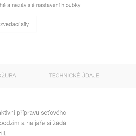
é a nezávislé nastavení hloubky
zvedací síly
OŽURA
TECHNICKÉ ÚDAJE
ktivní přípravu seťového
podzim a na jaře si žádá
ll.