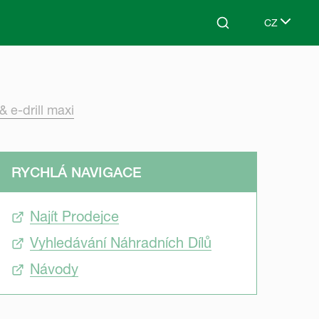
CZ
Search
Select lang
 e-drill maxi
RYCHLÁ NAVIGACE
Najít Prodejce
Vyhledávání Náhradních Dílů
Návody