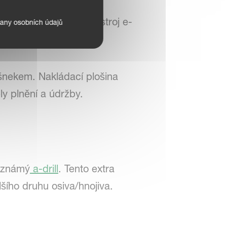
 3,0, 3,5 a 4,0 metru.
obníku; zatímco secí stroj e-
any osobních údajů
bníku.
šnekem. Nakládací plošina
ly plnění a údržby.
e známý
a-drill
. Tento extra
šího druhu osiva/hnojiva.