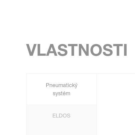
VLASTNOSTI
Pneumatický
systém
ELDOS