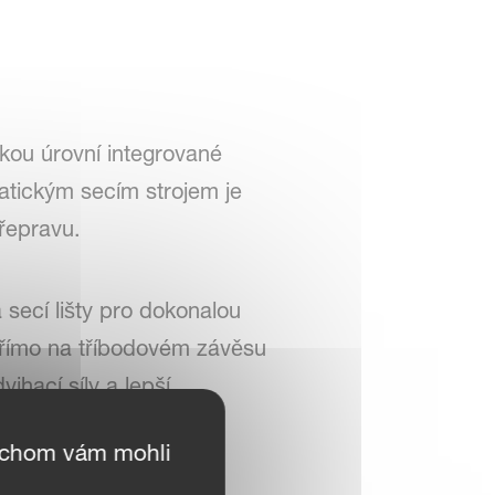
kou úrovní integrované
matickým secím strojem je
řepravu.
 secí lišty pro dokonalou
 přímo na tříbodovém závěsu
ihací síly a lepší
ychom vám mohli