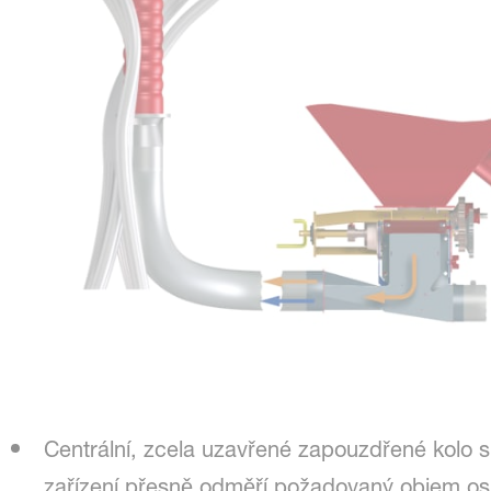
Centrální, zcela uzavřené zapouzdřené kolo
zařízení přesně odměří požadovaný objem osiv