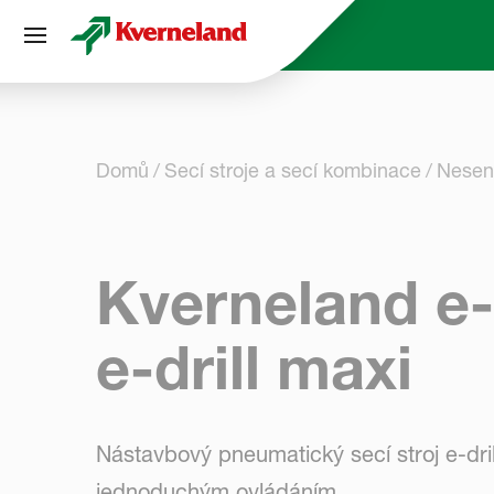
Panel pro správu cookies
Domů
Secí stroje a secí kombinace
Nesené
Kverneland e-
e-drill maxi
Nástavbový pneumatický secí stroj e-dri
jednoduchým ovládáním