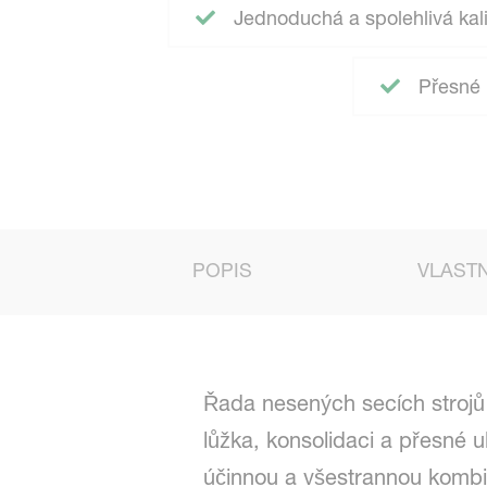
Jednoduchá a spolehlivá ka
Přesné u
POPIS
VLAST
Řada nesených secích strojů 
lůžka, konsolidaci a přesné 
účinnou a všestrannou kombina