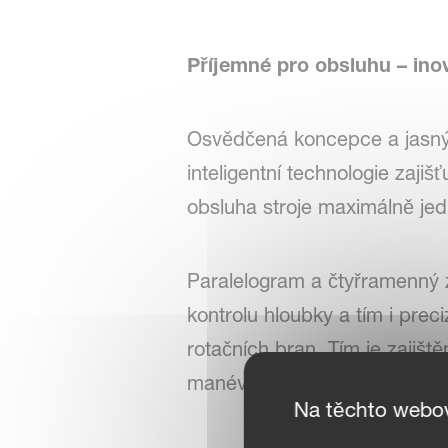
Příjemné pro obsluhu – inov
Osvědčená koncepce a jasný d
inteligentní technologie zaji
obsluha stroje maximálně jed
Paralelogram a čtyřramenný zá
kontrolu hloubky a tím i pre
rotačních bran. Tím je zajiště
manévrovatelnost.
Na těchto webo