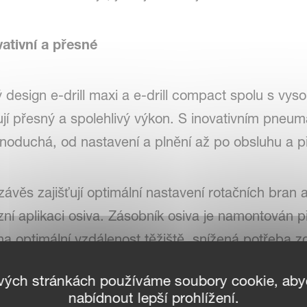
ativní a přesné
esign e-drill maxi a e-drill compact spolu s vyso
šťují přesný a spolehlivý výkon. S inovativním pneu
noduchá, od nastavení a plnění až po obsluhu a p
věs zajišťují optimální nastavení rotačních bran a
cizní aplikaci osiva. Zásobník osiva je namontován
na optimální vzdálenost těžiště, snížená potřeba zdv
vých stránkách používáme soubory cookie, ab
nabídnout lepší prohlížení.