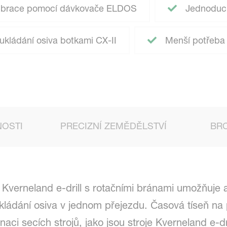
librace pomocí dávkovače ELDOS
Jednoduch
kládání osiva botkami CX-II
Menší potřeba 
NOSTI
PRECIZNÍ ZEMĚDĚLSTVÍ
BR
Kverneland e-drill s rotačními bránami umožňuje a
ukládání osiva v jednom přejezdu. Časová tíseň na 
ci secích strojů, jako jsou stroje Kverneland e-dri