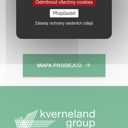
KONTAKTUJTE
Odmítnout všechny cookies
Přizpůsobit
PRODEJCE VE
Zásady ochrany osobních údajů
VAŠEM OKOLÍ
MAPA PRODEJCŮ