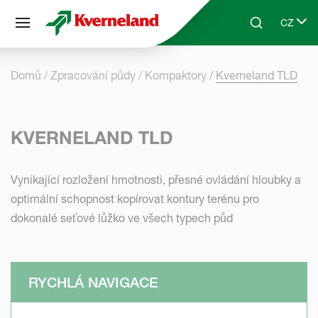
Panel pro správu cookies
CZ
Skip to main content
Search
Select 
Domů
Zpracování půdy
Kompaktory
Kverneland TLD
KVERNELAND TLD
Vynikající rozložení hmotnosti, přesné ovládání hloubky a
optimální schopnost kopírovat kontury terénu pro
dokonalé seťové lůžko ve všech typech půd
RYCHLÁ NAVIGACE