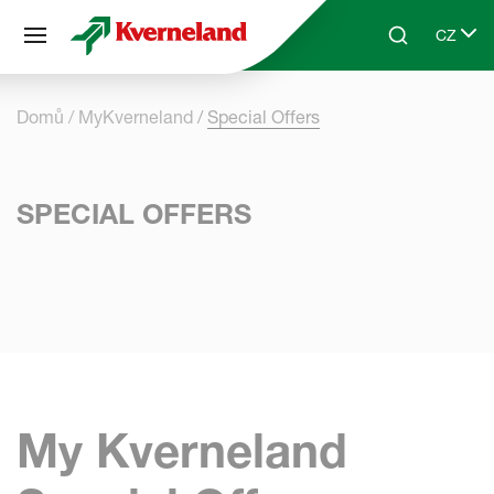
Panel pro správu cookies
CZ
Skip to main content
Search
Select 
Domů
MyKverneland
Special Offers
SPECIAL OFFERS
My Kverneland