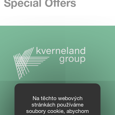
Special Offers
NAVIGACE STRÁNEK
Na těchto webových
stránkách používáme
Ke stažení
soubory cookie, abychom