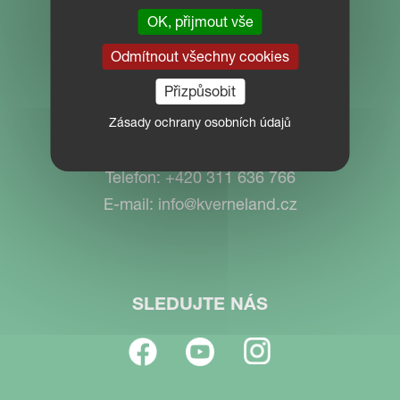
KVG CZECH s.r.o.
OK, přijmout vše
Přední výrobce zemědělské techniky
Odmítnout všechny cookies
Košťálkova 1527
266 01 Beroun
Přizpůsobit
Česká republika
Zásady ochrany osobních údajů
Telefon:
+420 311 636 766
E-mail:
info@kverneland.cz
SLEDUJTE NÁS