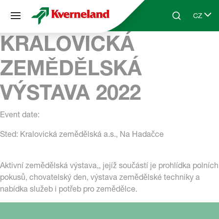
Panel pro správu cookies
CZ
Skip to main content
Search
Select 
KRALOVICKÁ
ZEMĚDĚLSKÁ
VÝSTAVA 2022
Event date:
Sted: Kralovická zemědělská a.s., Na Hadačce
Aktivní zemědělská výstava,, jejíž součástí je prohlídka polních
pokusů, chovatelský den, výstava zemědělské techniky a
nabídka služeb i potřeb pro zemědělce.