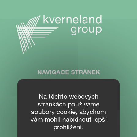
NAVIGACE STRÁNEK
Ke stažení
Na těchto webových
Partner Portal
stránkách používáme
soubory cookie, abychom
vám mohli nabídnout lepší
KONTAKT
prohlížení.