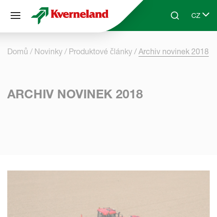
Panel pro správu cookies
CZ
Skip to main content
Search
Select 
Domů
Novinky
Produktové články
Archiv novinek 2018
ARCHIV NOVINEK 2018