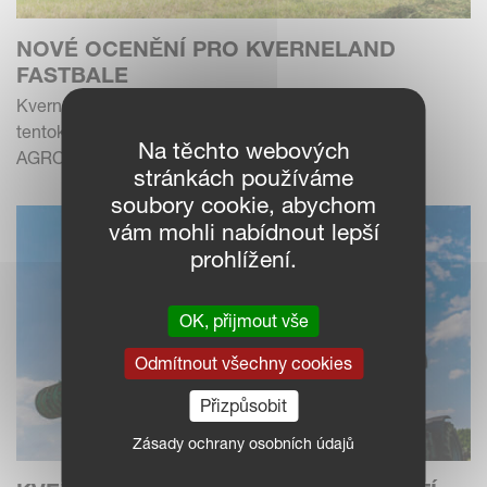
NOVÉ OCENĚNÍ PRO KVERNELAND
FASTBALE
Kverneland FastBale získal další stříbrnou medaili,
tentokrát v soutěži "Innovation Contest" na
Na těchto webových
AGROSALONU 2018 v Rusku!
stránkách používáme
soubory cookie, abychom
vám mohli nabídnout lepší
prohlížení.
OK, přijmout vše
Odmítnout všechny cookies
Přizpůsobit
Zásady ochrany osobních údajů