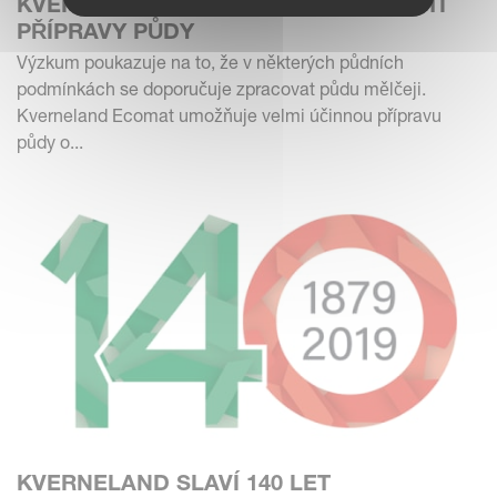
KVERNELAND ECOMAT – NOVÉ POJETÍ
PŘÍPRAVY PŮDY
Výzkum poukazuje na to, že v některých půdních
podmínkách se doporučuje zpracovat půdu mělčeji.
Kverneland Ecomat umožňuje velmi účinnou přípravu
půdy o...
KVERNELAND SLAVÍ 140 LET