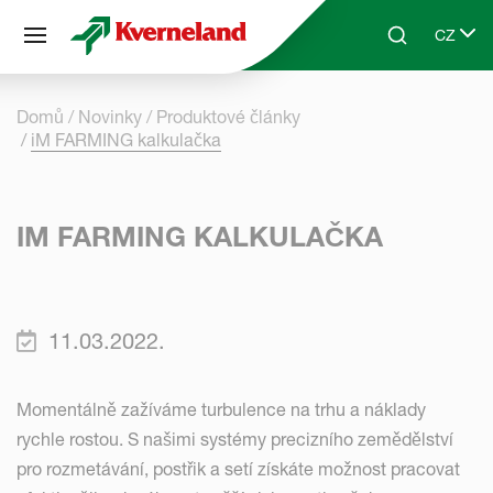
Panel pro správu cookies
CZ
Skip to main content
Search
Select 
Domů
Novinky
Produktové články
iM FARMING kalkulačka
IM FARMING KALKULAČKA
11.03.2022.
Momentálně zažíváme turbulence na trhu a náklady
rychle rostou. S našimi systémy precizního zemědělství
pro rozmetávání, postřik a setí získáte možnost pracovat