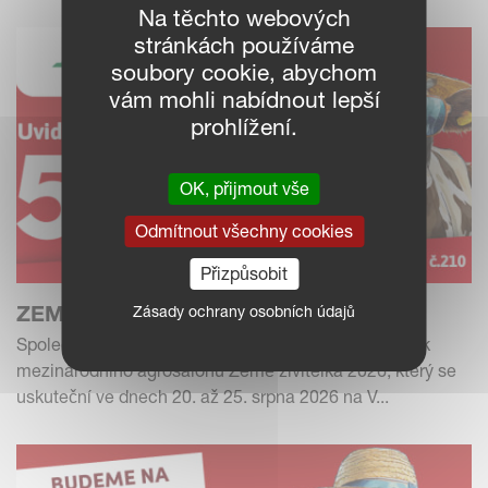
Na těchto webových
stránkách používáme
soubory cookie, abychom
vám mohli nabídnout lepší
prohlížení.
OK, přijmout vše
Odmítnout všechny cookies
Přizpůsobit
ZEMĚ ŽIVITELKA 2026
Zásady ochrany osobních údajů
Společnost Kverneland vás srdečně zve na 52. ročník
mezinárodního agrosalonu Země živitelka 2026, který se
uskuteční ve dnech 20. až 25. srpna 2026 na V...