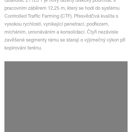
Qualidisc 21123 T je nový tažený diskový podmítač s
pracovním záběrem 12,25 m, který se hodí do systému
Controlled Traffic Farming (CTF). Přesvědčivá kvalita s
vysokou rychlostí, vynikající penetrací, podřezem,
mícháním, urovnáváním a konsolidací. Čtyři nezávisle
zavěšené segmenty rámu se starají o výjimečný výkon při
kopírování terénu.