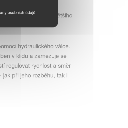
any osobních údajů
í tvar na zpracování většího
teriálu do bubnu.
omocí hydraulického válce.
ben v klidu a zamezuje se
tí regulovat rychlost a směr
ak při jeho rozběhu, tak i