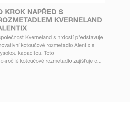
O KROK NAPŘED S
ROZMETADLEM KVERNELAND
ALENTIX
polečnost Kverneland s hrdostí představuje
novativní kotoučové rozmetadlo Alentix s
ysokou kapacitou. Toto
okročilé kotoučové rozmetadlo zajišťuje o...