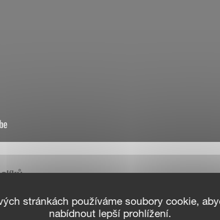
alíků
vých stránkách používáme soubory cookie, ab
jí stejný rozmítací buben, čímž se produktivita 
nabídnout lepší prohlížení.