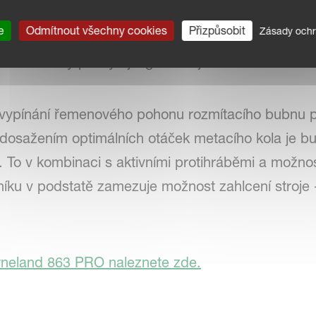
e
Odmítnout všechny cookies
Přizpůsobit
Zásady ochr
covku s malým průměrem, který vytváří otevřenějš
ezné zuby poskytují agresivnější řez a vedení ma
vypínání řemenového pohonu rozmítacího bubnu p
 dosažením optimálních otáček metacího kola je bu
. To v kombinaci s aktivními protihráběmi a možnos
u v podstatě zamezuje možnost zahlcení stroje - j
rneland 863 PRO naleznete zde.