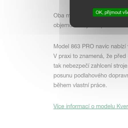
OK, přijmout vš
Oba modely mají otočnou kon
objemu slámy. Propracované ř
Model 863 PRO navíc nabízí 
V praxi to znamená, že před
tak nebezpečí zahlcení stroje
posunu podlahového dopravník
během vlastní práce.
Více informací o modelu Kve