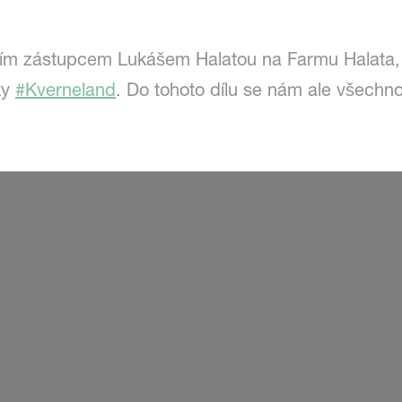
dním zástupcem Lukášem Halatou na Farmu Halata, 
ky
#Kverneland
. Do tohoto dílu se nám ale všechn