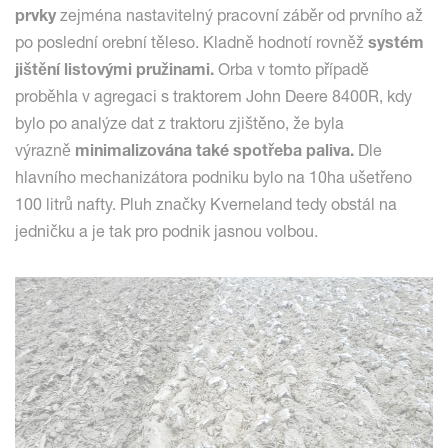
prvky
zejména nastavitelný pracovní záběr od prvního až
po poslední orební těleso. Kladně hodnotí rovněž
systém
jištění listovými pružinami.
Orba v tomto případě
proběhla v agregaci s traktorem John Deere 8400R, kdy
bylo po analýze dat z traktoru zjištěno, že byla
výrazně
minimalizována také spotřeba paliva.
Dle
hlavního mechanizátora podniku bylo na 10ha ušetřeno
100 litrů nafty. Pluh značky Kverneland tedy obstál na
jedničku a je tak pro podnik jasnou volbou.