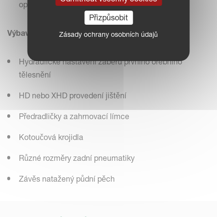
optimální ovládání pluhu na souvrati
Přizpůsobit
Výbava na přání
Zásady ochrany osobních údajů
Hydraulické nastavení záběru prvního orebního
tělesnění
HD nebo XHD provedení jištění
Předradličky a zahrnovací límce
Kotoučová krojidla
Různé rozměry zadní pneumatiky
Závěs natažený půdní pěch