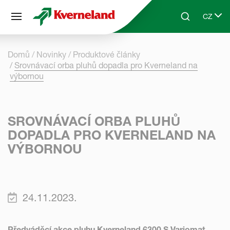
Panel pro správu cookies
CZ
Skip to main content
Search
Select 
Domů
Novinky
Produktové články
Srovnávací orba pluhů dopadla pro Kverneland na
výbornou
SROVNÁVACÍ ORBA PLUHŮ
DOPADLA PRO KVERNELAND NA
VÝBORNOU
24.11.2023.
Předváděcí akce pluhu Kverneland 6300 S Variomat