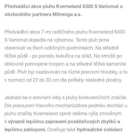
Předváděcí akce pluhu Kverneland 6300 S Variomat u
obchodního partnera Mitrenga a.s.
Předváděcí akce 7-mi radličného pluhu Kverneland 6300
S Variomat dopadla na výbornou. Tento pluh jsme
otestovali ve třech odlišných podmínkách. Na středně
těžké půdě - po porostu kukuřice na siláž. Na strništi po
obilovině pohnojené hnojem a na středně těžké kamenité
půdě. Pluh byl nastavován na různé pracovní hloubky, a to
v rozmezí od 22 do 30 cm dle potřeby následné plodiny.
Jednalo se o srovnání orby s pluhy konkurenčních značek.
Dle posouzení hlavního mechanizátora podniku dochází u
pluhu značky Kverneland oproti oběma výše zmíněným
k
výrazně lepšímu zapravení posklizňových zbytků a
lepšímu zaklopení.
Oceňuje také
hydraulické ovládací