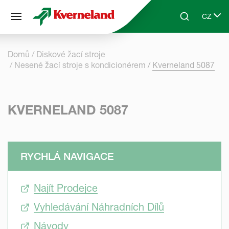
Panel pro správu cookies
CZ
Skip to main content
Search
Select 
Domů
Diskové žací stroje
Nesené žací stroje s kondicionérem
Kverneland 5087
KVERNELAND 5087
RYCHLÁ NAVIGACE
Najít Prodejce
Vyhledávání Náhradních Dílů
Návody