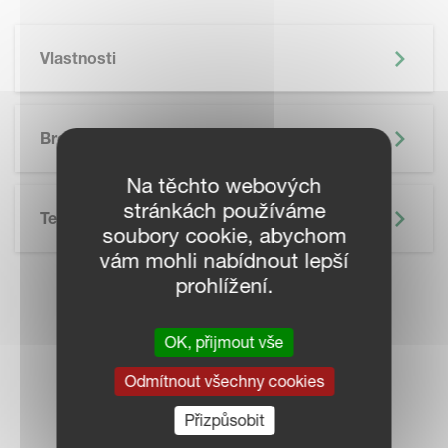
Vlastnosti
SKIP BROCHURE
Brožura
Na těchto webových
stránkách používáme
Technické Údaje
soubory cookie, abychom
vám mohli nabídnout lepší
prohlížení.
KONTAKTUJTE
OK, přijmout vše
PRODEJCE VE
Odmítnout všechny cookies
VAŠEM OKOLÍ
Přizpůsobit