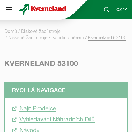
Panel pro správu cookies
CZ
Skip to main content
Search
Select 
Domů
Diskové žací stroje
Nesené žací stroje s kondicionérem
Kverneland 53100
KVERNELAND 53100
RYCHLÁ NAVIGACE
Najít Prodejce
Vyhledávání Náhradních Dílů
Návody