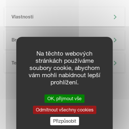
Vlastnosti
SKIP BROCHURE
Brožura
Na těchto webových
stránkách používáme
Technické Údaje
soubory cookie, abychom
vám mohli nabídnout lepší
prohlížení.
KONTAKTUJTE
OK, přijmout vše
PRODEJCE VE
Odmítnout všechny cookies
VAŠEM OKOLÍ
Přizpůsobit