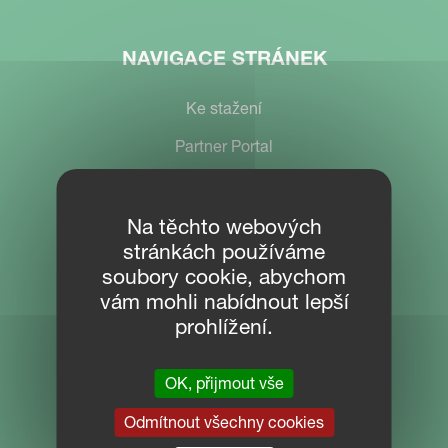
NAVIGACE STRÁNEK
Ke stažení
Partner Portal
Na těchto webových
KONTAKT
stránkách používáme
soubory cookie, abychom
KVG CZECH s.r.o.
vám mohli nabídnout lepší
Přední výrobce zemědělské techniky
prohlížení.
Košťálkova 1527
266 01 Beroun
OK, přijmout vše
Česká republika
Odmítnout všechny cookies