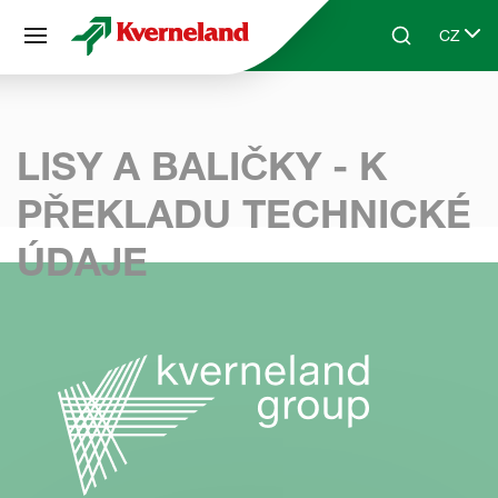
Panel pro správu cookies
CZ
Skip to main content
Search
Select 
LISY A BALIČKY - K
PŘEKLADU TECHNICKÉ
ÚDAJE