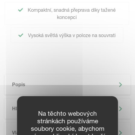
Kompaktní, snadná přeprava díky tažené
koncepci
Vysoká světlá výška v poloze na souvrati
Popis
Hlavní Výhody
Na těchto webových
stránkách používáme
soubory cookie, abychom
Vlastnosti