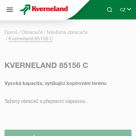
Panel pro správu cookies
CZ
Skip to main content
Search
Select 
Domů
Obraceče
Návěsné obraceče
Kverneland 85156 C
KVERNELAND 85156 C
Vysoká kapacita, vynikající kopírování terénu
Tažený obraceč s přepravní nápravou.