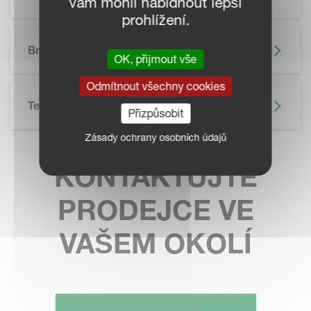
vám mohli nabídnout lepší
prohlížení.
SKIP BROCHURE
Brožura
OK, přijmout vše
Odmítnout všechny cookies
Technické Údaje
Přizpůsobit
Zásady ochrany osobních údajů
KONTAKTUJTE
PRODEJCE VE
VAŠEM OKOLÍ