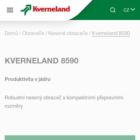
Panel pro správu cookies
CZ
Skip to main content
Search
Select 
Domů
Obraceče
Nesené obraceče
Kverneland 8590
KVERNELAND 8590
Produktivita v jádru
Robustní nesený obraceč s kompaktními přepravními
rozměry