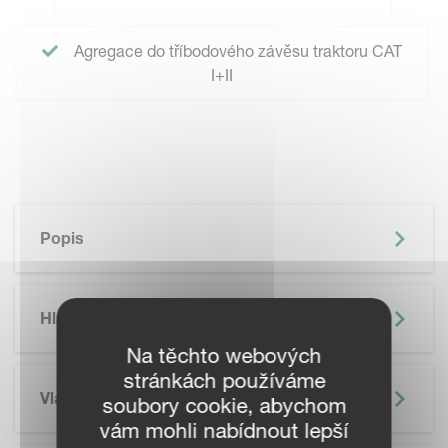
Agregace do tříbodového závěsu traktoru CAT
I+II
Popis
Hlavní Výhody
Na těchto webových
stránkách používáme
Vlastnosti
soubory cookie, abychom
vám mohli nabídnout lepší