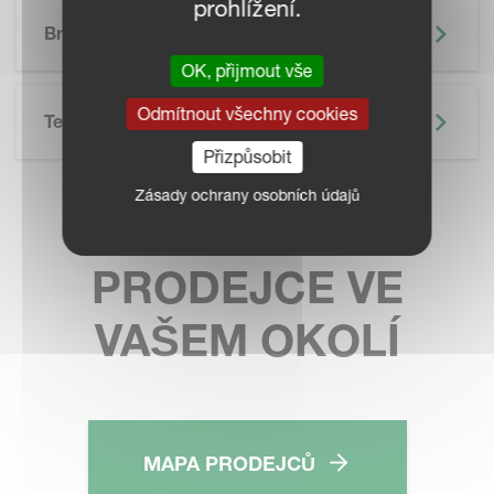
prohlížení.
SKIP BROCHURE
Brožura
OK, přijmout vše
Odmítnout všechny cookies
Technické Údaje
Přizpůsobit
Zásady ochrany osobních údajů
KONTAKTUJTE
PRODEJCE VE
VAŠEM OKOLÍ
MAPA PRODEJCŮ