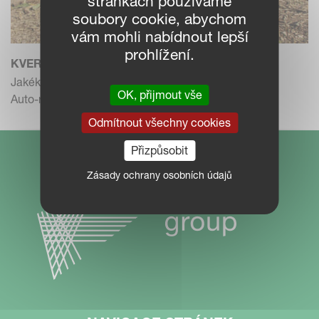
stránkách používáme
soubory cookie, abychom
vám mohli nabídnout lepší
prohlížení.
KVERNELAND AD
Jakékoli půdy. 3-5 radlic.
OK, přijmout vše
Auto-reset. Variomat.
Odmítnout všechny cookies
Přizpůsobit
Zásady ochrany osobních údajů