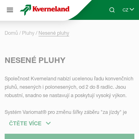
Panel pro správu cookies
CZ
Skip to main content
Search
Select 
Domů
Pluhy
Nesené pluhy
NESENÉ PLUHY
Společnost Kverneland nabízí ucelenou řadu konvenčních
pluhů, nesených i polonesených, od 2 do 8 radlic. Jsou
robustní, snadno se nastavují a poskytují vysoký výkon.
Systém Variomat® pro změnu šířky záběru "za jízdy" je
kombinován s automatickým nastavením tažné linky
ČTĚTE VÍCE
"Auto-line" pro dokonalou orbu. Alternativou je snadná
manuální změna pracovní šířky. Ochrana slupic pomocí