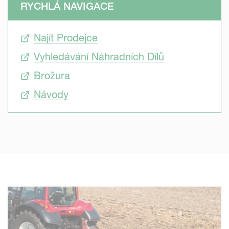
RYCHLÁ NAVIGACE
"Automatického restartu" pro těžké nebo kamenité
podmínky pracují v dekompresi, aby byla zachována
Najít Prodejce
životnost pluhu a traktoru. Tělesa se uvolňují nezávisle na
sobě pro dosažení nejlepších výsledků orby. Tepelně
Vyhledávání Náhradních Dílů
zpracované rámy zaručují odolnost pluhu. K dispozici je
Brožura
široká škála těles a příslušenství, které odpovídají
jakýmkoli půdním podmínkám a zajišťují vždy nejlepší
Návody
přípravu půdy.