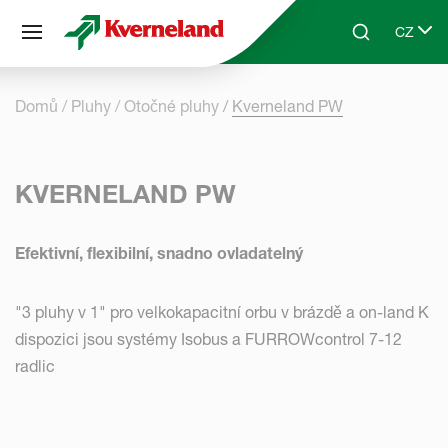
Panel pro správu cookies
CZ
Skip to main content
Search
Select 
Domů
Pluhy
Otočné pluhy
Kverneland PW
KVERNELAND PW
Efektivní, flexibilní, snadno ovladatelný
"3 pluhy v 1" pro velkokapacitní orbu v brázdě a on-land K
dispozici jsou systémy Isobus a FURROWcontrol 7-12
radlic