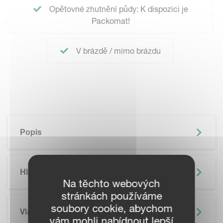
Opětovné zhutnění půdy: K dispozici je
Packomat!
V brázdě / mimo brázdu
Popis
Hlavní Výhody
Na těchto webových
stránkách používáme
soubory cookie, abychom
Vlastnosti
vám mohli nabídnout lepší