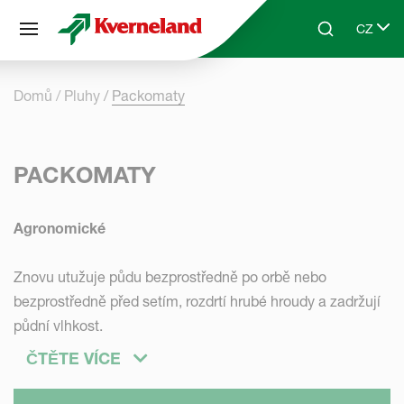
Panel pro správu cookies
CZ
Skip to main content
Search
Select 
Domů
Pluhy
Packomaty
PACKOMATY
Agronomické
Znovu utužuje půdu bezprostředně po orbě nebo
bezprostředně před setím, rozdrtí hrubé hroudy a zadržují
půdní vlhkost.
ČTĚTE VÍCE