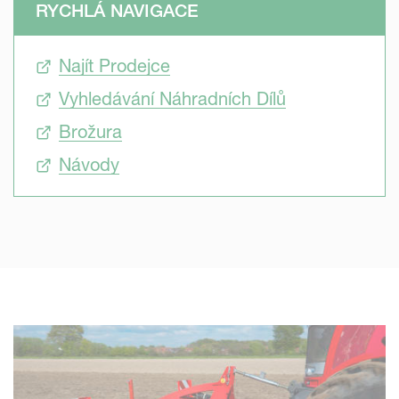
RYCHLÁ NAVIGACE
Efektivní
Najít Prodejce
Společnost Kverneland nabízí širokou škálu nástrojů pro
opětovné utužení půdy. Přizpůsobí se jakýmkoli půdním
Vyhledávání Náhradních Dílů
podmínkám a zvyklostem.
Brožura
Návody
Ekonomické
Dokončení 2 operací při 1 přejezdu šetří čas. Elliminuje se
také spotřeba paliva.