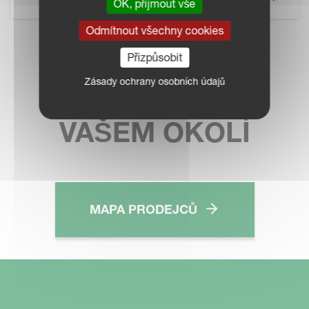
OK, přijmout vše
Odmítnout všechny cookies
KONTAKTUJTE
Přizpůsobit
Zásady ochrany osobních údajů
PRODEJCE VE
VAŠEM OKOLÍ
MAPA PRODEJCŮ