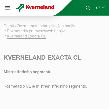
Panel pro správu cookies
CZ
Skip to main content
Search
Select 
Domů
Rozmetadla průmyslových hnojiv
Rozmetadla průmyslových hnojiv
Kverneland Exacta CL
KVERNELAND EXACTA CL
Mistr středního segmentu.
Rozmetadlo CL je mistrem středního segmentu.