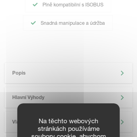
Plně kompatibilní s ISOBUS
Snadná manipulace a údržba
Popis
Hlavní Výhody
Na těchto webových
Vlastnosti
stránkách používáme
soubory cookie, abychom