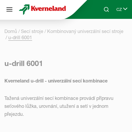
Panel pro správu cookies
CZ
Skip to main content
Search
Select 
Domů
Secí stroje
Kombinovaný univerzální secí stroje
u-drill 6001
u-drill 6001
Kverneland u-drill - univerzální secí kombinace
Tažená univerzální secí kombinace provádí přípravu
seťového lůžka, urovnání, utužení a setí v jednom
přejezdu.