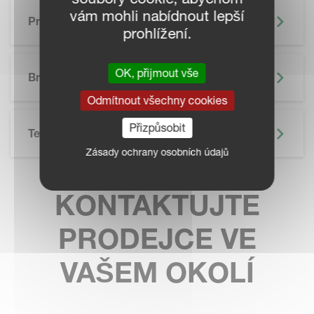
vám mohli nabídnout lepší
Precizní Zemědělství
prohlížení.
SKIP BROCHURE
OK, přijmout vše
Brožura
Odmítnout všechny cookies
Přizpůsobit
Technické Údaje
Zásady ochrany osobních údajů
KONTAKTUJTE
PRODEJCE VE
VAŠEM OKOLÍ