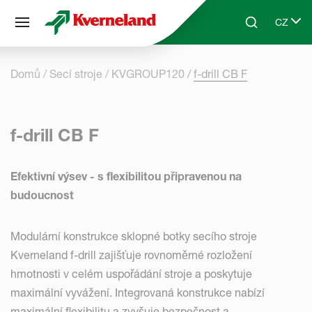
Panel pro správu cookies
CZ
Skip to main content
Search
Select 
Domů
Secí stroje
KVGROUP120
f-drill CB F
f-drill CB F
Efektivní výsev - s flexibilitou připravenou na
budoucnost
Modulární konstrukce sklopné botky secího stroje
Kverneland f-drill zajišťuje rovnoměrné rozložení
hmotnosti v celém uspořádání stroje a poskytuje
maximální vyvážení. Integrovaná konstrukce nabízí
maximální flexibilitu a zvyšuje bezpečnost a