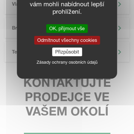
vám mohli nabídnout lepší
Vlastnosti
prohlížení.
SKIP BROCHURE
Brožura
OK, přijmout vše
Odmítnout všechny cookies
Technické Údaje
Přizpůsobit
Zásady ochrany osobních údajů
KONTAKTUJTE
PRODEJCE VE
VAŠEM OKOLÍ