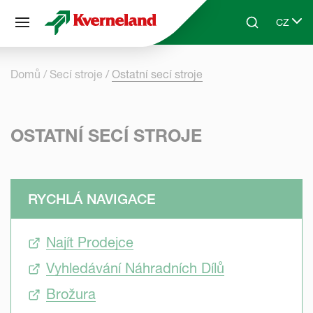
Panel pro správu cookies
CZ
Skip to main content
Search
Select 
Domů
Secí stroje
Ostatní secí stroje
OSTATNÍ SECÍ STROJE
RYCHLÁ NAVIGACE
Najít Prodejce
Vyhledávání Náhradních Dílů
Brožura