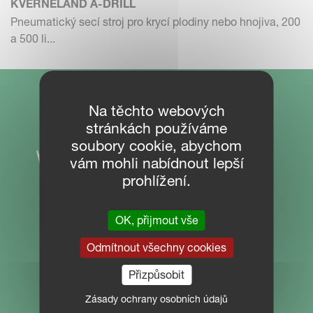
KVERNELAND A-DRILL
Pneumatický secí stroj pro krycí plodiny nebo hnojiva, 200
a 500 li...
Na těchto webových
stránkách používáme
soubory cookie, abychom
vám mohli nabídnout lepší
prohlížení.
OK, přijmout vše
Odmítnout všechny cookies
NAVIGACE STRÁNEK
Přizpůsobit
Ke stažení
Zásady ochrany osobních údajů