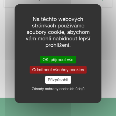
Na těchto webových
KONTAKTUJTE
stránkách používáme
soubory cookie, abychom
PRODEJCE VE
vám mohli nabídnout lepší
prohlížení.
VAŠEM OKOLÍ
OK, přijmout vše
Odmítnout všechny cookies
MAPA PRODEJCŮ
Přizpůsobit
Zásady ochrany osobních údajů