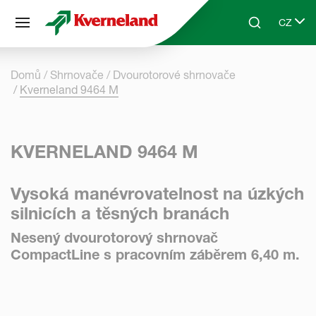
Panel pro správu cookies
CZ
Skip to main content
Search
Select 
Domů
Shrnovače
Dvourotorové shrnovače
Kverneland 9464 M
KVERNELAND 9464 M
Vysoká manévrovatelnost na úzkých
silnicích a těsných branách
Nesený dvourotorový shrnovač
CompactLine s pracovním záběrem 6,40 m.