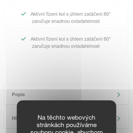
Aktivní řízení kol s úhlem zatáčení 80°
zaručuje snadnou ovladatelnost
Aktivní řízení kol s úhlem zatáčení 80°
zaručuje snadnou ovladatelnost
Popis
Na těchto webových
Hlavní Výhody
stránkách používáme
soubory cookie, abychom