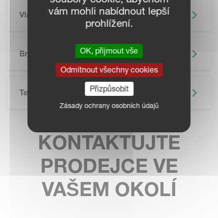
vám mohli nabídnout lepší
Vlastnosti
prohlížení.
SKIP BROCHURE
OK, přijmout vše
Brožura
Odmítnout všechny cookies
Přizpůsobit
Technické Údaje
Zásady ochrany osobních údajů
KONTAKTUJTE
PRODEJCE VE
VAŠEM OKOLÍ