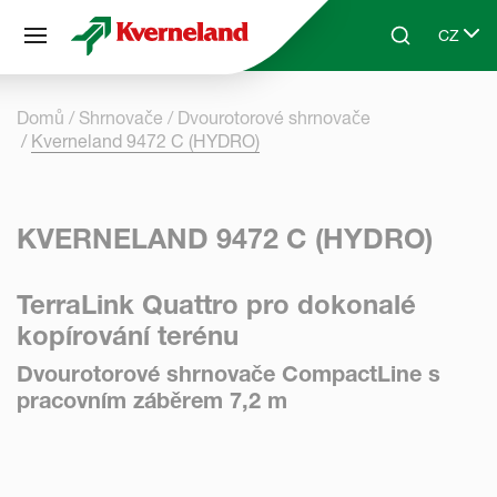
Panel pro správu cookies
CZ
Skip to main content
Search
Select 
Domů
Shrnovače
Dvourotorové shrnovače
Kverneland 9472 C (HYDRO)
KVERNELAND 9472 C (HYDRO)
TerraLink Quattro pro dokonalé
kopírování terénu
Dvourotorové shrnovače CompactLine s
pracovním záběrem 7,2 m