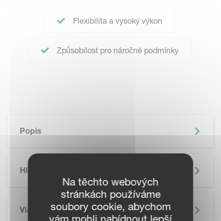
Flexibilita a vysoký výkon
Způsobilost pro náročné podmínky
Popis
Hlavní Výhody
Na těchto webových
stránkách používáme
soubory cookie, abychom
Vlastnosti
vám mohli nabídnout lepší