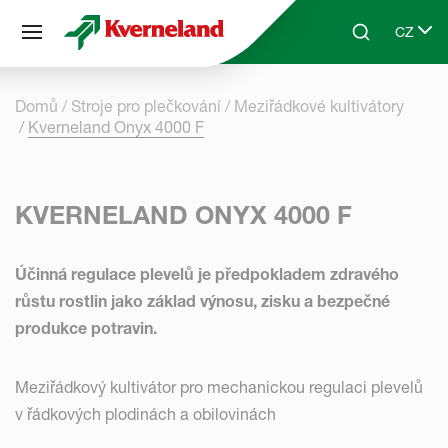
Panel pro správu cookies
CZ
Skip to main content
Search
Select 
Domů
Stroje pro plečkování
Meziřádkové kultivátory
Kverneland Onyx 4000 F
KVERNELAND ONYX 4000 F
Účinná regulace plevelů je předpokladem zdravého
růstu rostlin jako základ výnosu, zisku a bezpečné
produkce potravin.
Meziřádkový kultivátor pro mechanickou regulaci plevelů
v řádkových plodinách a obilovinách