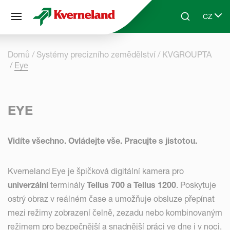
Panel pro správu cookies
CZ
Skip to main content
Search
Select 
Domů
Systémy precizního zemědělství
KVGROUPTA
Eye
EYE
Vidíte všechno. Ovládejte vše. Pracujte s jistotou.
Kverneland Eye je špičková digitální kamera pro
univerzální
terminály
Tellus 700 a
Tellus 1200
. Poskytuje
ostrý obraz v reálném čase a umožňuje obsluze přepínat
mezi režimy zobrazení čelně, zezadu nebo kombinovaným
režimem pro bezpečnější a snadnější práci ve dne i v noci.