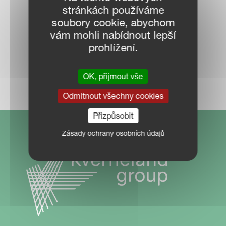
stránkách používáme
VAŠEM OKOLÍ
soubory cookie, abychom
vám mohli nabídnout lepší
prohlížení.
MAPA PRODEJCŮ
OK, přijmout vše
Odmítnout všechny cookies
Přizpůsobit
Zásady ochrany osobních údajů