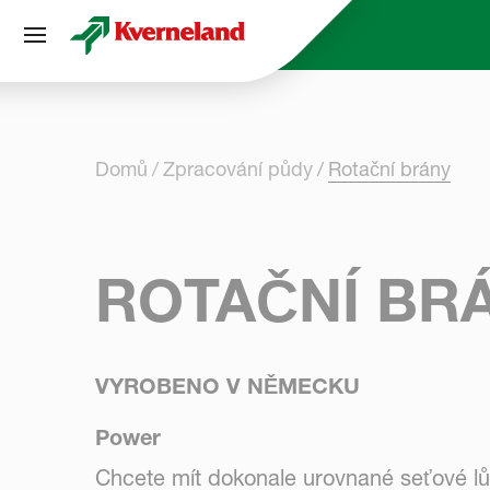
Panel pro správu cookies
Domů
Zpracování půdy
Rotační brány
ROTAČNÍ BR
VYROBENO V NĚMECKU
Power
Chcete mít dokonale urovnané seťové lůžk