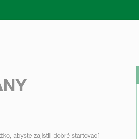
Skip to main content
ÁNY
o, abyste zajistili dobré startovací