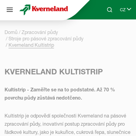
Panel pro správu cookies
CZ
Skip to main content
Search
Select 
Domů
Zpracování půdy
Stroje pro pásové zpracování půdy
Kverneland Kultistrip
KVERNELAND KULTISTRIP
Kultistrip - Zaměřte se na to podstatné. Až 70 %
povrchu půdy zůstává nedotčeno.
Kultistrip je odpovědí společnosti Kverneland na pásové
zpracování půdy, inovativní postup zpracování půdy pro
řádkové kultury, jako je kukuřice, cukrová řepa, slunečnice