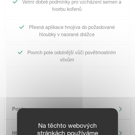
Velmi dobré podmínky pro vzcházení semen a
tvorbu kořenů
Přesná aplikace hnojiva do požadované
hloubky v naorané drážce
Povrch pole odolnější vůči povětrnostním
vlivům
Popis
Na těchto webových
stránkách používáme
Hlavní Výhody