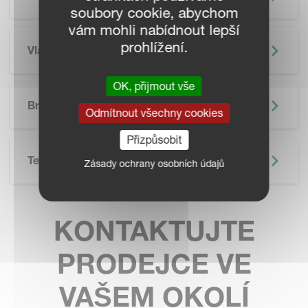
soubory cookie, abychom
vám mohli nabídnout lepší
prohlížení.
Vlastnosti
OK, přijmout vše
SKIP BROCHURE
Brožura
Odmítnout všechny cookies
Přizpůsobit
Technické Údaje
Zásady ochrany osobních údajů
KONTAKTUJTE
PRODEJCE VE
VAŠEM OKOLÍ