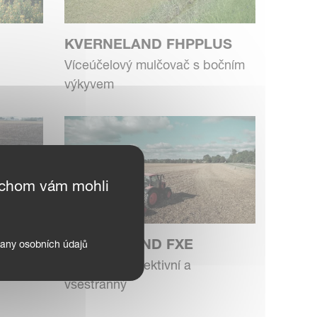
KVERNELAND FHPPLUS
Víceúčelový mulčovač s bočním
výkyvem
ychom vám mohli
KVERNELAND FXE
any osobních údajů
í i
Kompaktní, efektivní a
všestranný