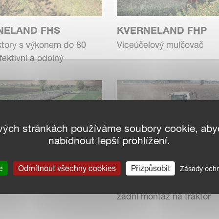
NELAND FHS
KVERNELAND FHP
ktory s výkonem do 80
Víceúčelový mulčovač
efektivní a odolný
vých stránkách používáme soubory cookie, ab
nabídnout lepší prohlížení.
NELAND FRH
KVERNELAND FRD
e
Odmítnout všechny cookies
Přizpůsobit
Zásady ochr
nný, užitečný a spolehlivý
Všestranný stroj pro předn
zadní montáž na traktor