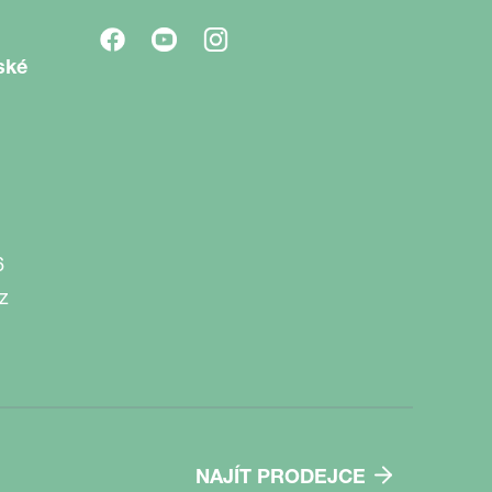
ské
6
z
NAJÍT PRODEJCE