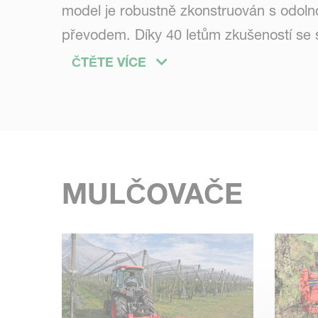
model je robustně zkonstruován s odol
převodem. Díky 40 letům zkušeností se
Kverneland maximální spolehlivost, účin
ČTĚTE VÍCE
MULČOVAČE