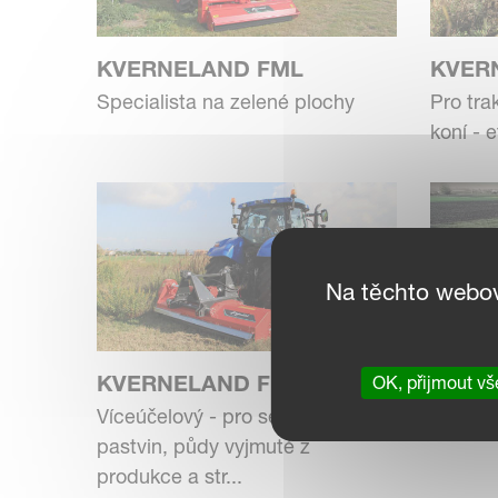
KVERNELAND FML
KVER
Specialista na zelené plochy
Pro tra
koní - 
Na těchto webo
KVERNELAND FRO
KVER
OK, přijmout vš
Víceúčelový - pro sekání trávy,
Všestra
pastvin, půdy vyjmuté z
produkce a str...