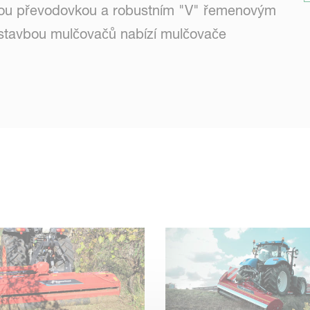
nou převodovkou a robustním "V" řemenovým
 stavbou mulčovačů nabízí mulčovače
nost a všestrannost.