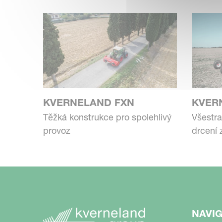
KVERNELAND FXN
KVER
Těžká konstrukce pro spolehlivý
Všestra
provoz
drcení
NAVI