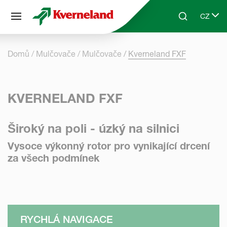
Panel pro správu cookies
CZ
Skip to main content
Search
Select 
Domů
Mulčovače
Mulčovače
Kverneland FXF
KVERNELAND FXF
Široký na poli - úzký na silnici
Vysoce výkonný rotor pro vynikající drcení
za všech podmínek
RYCHLÁ NAVIGACE