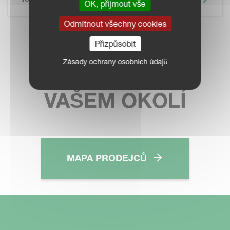
OK, přijmout vše
Odmítnout všechny cookies
KONTAKTUJTE
Přizpůsobit
Zásady ochrany osobních údajů
PRODEJCE VE
VAŠEM OKOLÍ
MAPA PRODEJCŮ