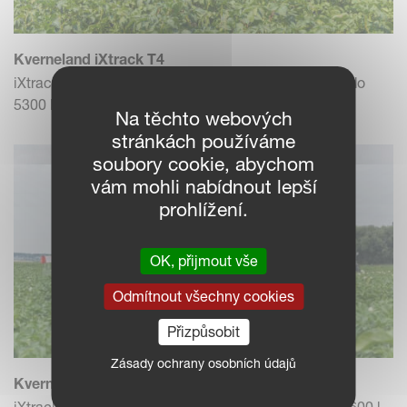
Kverneland iXtrack T4
iXtrack T4 nabízí jmenovitý objem nádrže od 3800 l do
5300 l.
Na těchto webových
stránkách používáme
soubory cookie, abychom
vám mohli nabídnout lepší
prohlížení.
OK, přijmout vše
Odmítnout všechny cookies
Přizpůsobit
Zásady ochrany osobních údajů
Kverneland iXtrack T6