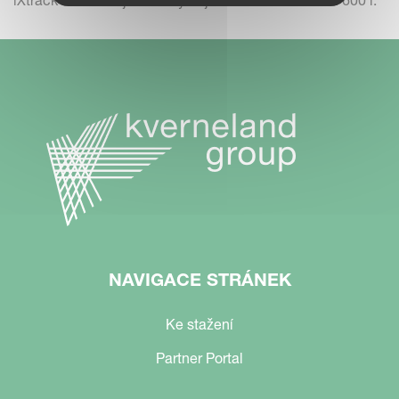
iXtrack T6 nabízí jmenovitý objem nádrže 6400 l a 7600 l.
NAVIGACE STRÁNEK
Ke stažení
Partner Portal