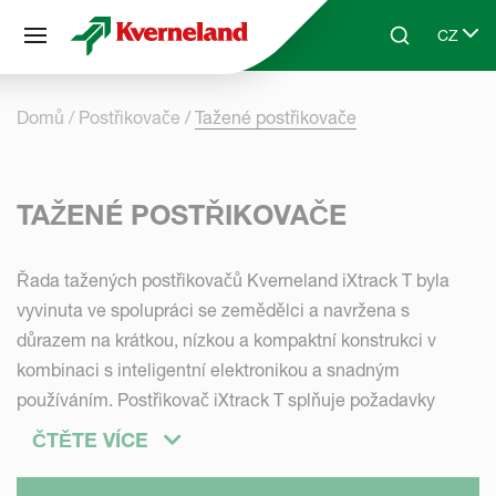
Panel pro správu cookies
CZ
Skip to main content
Search
Select 
Domů
Postřikovače
Tažené postřikovače
TAŽENÉ POSTŘIKOVAČE
Řada tažených postřikovačů Kverneland iXtrack T byla
vyvinuta ve spolupráci se zemědělci a navržena s
důrazem na krátkou, nízkou a kompaktní konstrukci v
kombinaci s inteligentní elektronikou a snadným
používáním. Postřikovač iXtrack T splňuje požadavky
zemědělců, kteří postřikují dnes i zítra, díky své kompaktní
ČTĚTE VÍCE
konstrukci, různým objemům nádrží a špičkovým
technologickým prvkům.