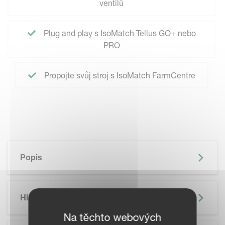
ventilů
Plug and play s IsoMatch Tellus GO+ nebo
PRO
Propojte svůj stroj s IsoMatch FarmCentre
Popis
Hlavní Výhody
Na těchto webových