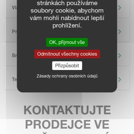
stránkách používáme
Vlastnosti
soubory cookie, abychom
vám mohli nabídnout lepší
prohlížení.
Precizní Zemědělství
OK, přijmout vše
SKIP BROCHURE
Odmítnout všechny cookies
Brožura
Přizpůsobit
Zásady ochrany osobních údajů
Technické Údaje
KONTAKTUJTE
PRODEJCE VE