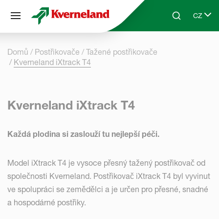
Panel pro správu cookies
CZ
Skip to main content
Search
Select 
Domů
Postřikovače
Tažené postřikovače
Kverneland iXtrack T4
Kverneland iXtrack T4
Každá plodina si zaslouží tu nejlepší péči.
Model iXtrack T4 je vysoce přesný tažený postřikovač od
společnosti Kverneland. Postřikovač iXtrack T4 byl vyvinut
ve spolupráci se zemědělci a je určen pro přesné, snadné
a hospodárné postřiky.