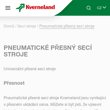
Panel pro správu cookies
CZ
Skip to main content
Search
Select 
Domů
Secí stroje
Pneumatické přesný secí stroje
PNEUMATICKÉ PŘESNÝ SECÍ
STROJE
Univerzální přesné secí stroje
Přesnost
Pneumatické přesné secí stroje Kverneland jsou vynikající
v přesném ukládání osiva. Můžete si být jisti, že výsevní