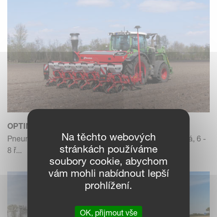
OPTIMA V (SX)
Na těchto webových
Pneumatický přesný secí stroj, variabilní teleskopická, 6 -
stránkách používáme
8 ř...
soubory cookie, abychom
vám mohli nabídnout lepší
prohlížení.
OK, přijmout vše