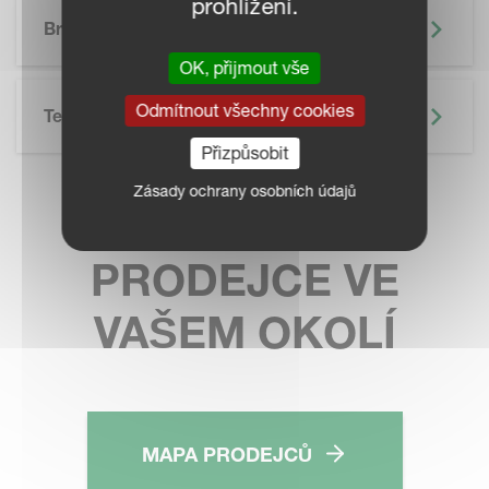
prohlížení.
SKIP BROCHURE
Brožura
OK, přijmout vše
Odmítnout všechny cookies
Technické Údaje
Přizpůsobit
Zásady ochrany osobních údajů
KONTAKTUJTE
PRODEJCE VE
VAŠEM OKOLÍ
MAPA PRODEJCŮ