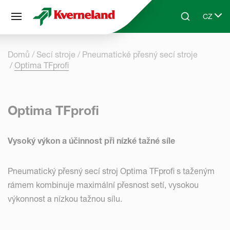
Panel pro správu cookies
CZ
Skip to main content
Search
Select 
Domů
Secí stroje
Pneumatické přesný secí stroje
Optima TFprofi
Optima TFprofi
Vysoký výkon a účinnost při nízké tažné síle
Pneumatický přesný secí stroj Optima TFprofi s taženým
rámem kombinuje maximální přesnost setí, vysokou
výkonnost a nízkou tažnou sílu.